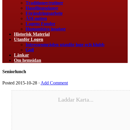
Traditioner/rutiner
Handlingsplaner
Förändringsarbete
ÄM-möten
Logens Fonder
Humanitära insatser
Historisk Material
Utanför Logen
Intresseområden utanför loge och klubb
Golf
Länkar
Om hemsidan
Seniorlunch
Posted
2015-10-28
·
Add Comment
Laddar Karta...