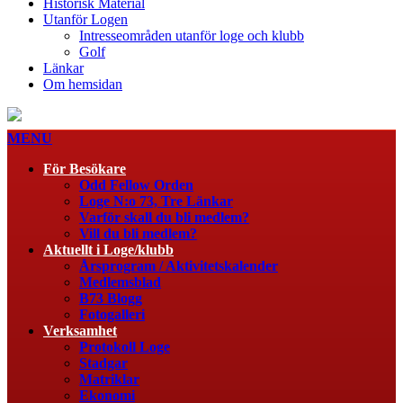
Historisk Material
Utanför Logen
Intresseområden utanför loge och klubb
Golf
Länkar
Om hemsidan
MENU
För Besökare
Odd Fellow Orden
Loge N:o 73, Tre Länkar
Varför skall du bli medlem?
Vill du bli medlem?
Aktuellt i Loge/klubb
Årsprogram / Aktivitetskalender
Medlemsblad
B73 Blogg
Fotogalleri
Verksamhet
Protokoll Loge
Stadgar
Matriklar
Ekonomi