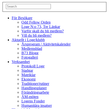
För Besökare
Odd Fellow Orden
Loge N:o 73, Tre Länkar
Varför skall du bli medlem?
Vill du bli medlem?
Aktuellt i Loge/klubb
Årsprogram / Aktivitetskalender
Medlemsblad
B73 Blogg
Fotogalleri
Verksamhet
Protokoll Loge
Stadgar
Matriklar
Ekonomi
Traditioner/rutiner
Handlingsplaner
Förändringsarbete
ÄM-möten
Logens Fonder
Humanitära insatser