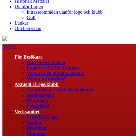
Historisk Material
Utanför Logen
Intresseområden utanför loge och klubb
Golf
Länkar
Om hemsidan
MENU
För Besökare
Odd Fellow Orden
Loge N:o 73, Tre Länkar
Varför skall du bli medlem?
Vill du bli medlem?
Aktuellt i Loge/klubb
Årsprogram / Aktivitetskalender
Medlemsblad
B73 Blogg
Fotogalleri
Verksamhet
Protokoll Loge
Stadgar
Matriklar
Ekonomi