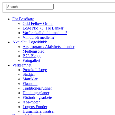
För Besökare
Odd Fellow Orden
Loge N:o 73, Tre Länkar
Varför skall du bli medlem?
Vill du bli medlem?
Aktuellt i Loge/klubb
Årsprogram / Aktivitetskalender
Medlemsblad
B73 Blogg
Fotogalleri
Verksamhet
Protokoll Loge
Stadgar
Matriklar
Ekonomi
Traditioner/rutiner
Handlingsplaner
Förändringsarbete
ÄM-möten
Logens Fonder
Humanitära insatser