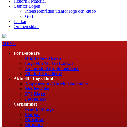
Historisk Material
Utanför Logen
Intresseområden utanför loge och klubb
Golf
Länkar
Om hemsidan
MENU
För Besökare
Odd Fellow Orden
Loge N:o 73, Tre Länkar
Varför skall du bli medlem?
Vill du bli medlem?
Aktuellt i Loge/klubb
Årsprogram / Aktivitetskalender
Medlemsblad
B73 Blogg
Fotogalleri
Verksamhet
Protokoll Loge
Stadgar
Matriklar
Ekonomi