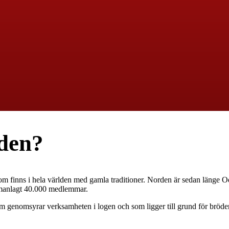
den?
m finns i hela världen med gamla traditioner. Norden är sedan länge Odd
mmanlagt 40.000 medlemmar.
genomsyrar verksamheten i logen och som ligger till grund för brödern