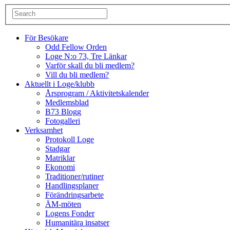
För Besökare
Odd Fellow Orden
Loge N:o 73, Tre Länkar
Varför skall du bli medlem?
Vill du bli medlem?
Aktuellt i Loge/klubb
Årsprogram / Aktivitetskalender
Medlemsblad
B73 Blogg
Fotogalleri
Verksamhet
Protokoll Loge
Stadgar
Matriklar
Ekonomi
Traditioner/rutiner
Handlingsplaner
Förändringsarbete
ÄM-möten
Logens Fonder
Humanitära insatser