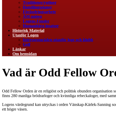
Traditioner/rutiner
Handlingsplaner
Förändringsarbete
ÄM-möten
Logens Fonder
Humanitära insatser
Historisk Material
Utanför Logen
Intresseområden utanför loge och klubb
Golf
Länkar
Om hemsidan
Vad är Odd Fellow Or
Odd Fellow Orden är en religiöst och politisk obunden organisation so
finns 280 manliga brödrarloger och kvinnliga rebeckaloger, med sa
Logens värdegrund kan utryckas i orden Vänskap-Kärlek-Sanning som 
ett högre väsen.