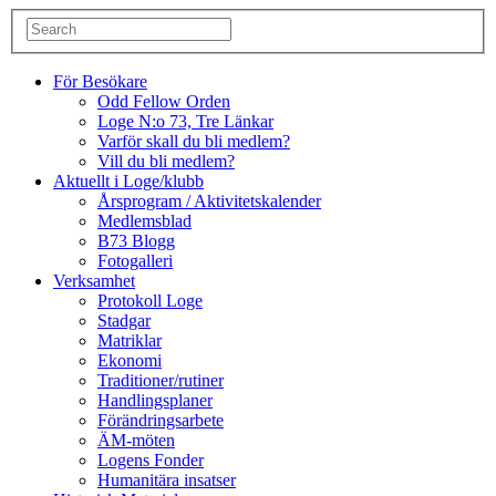
För Besökare
Odd Fellow Orden
Loge N:o 73, Tre Länkar
Varför skall du bli medlem?
Vill du bli medlem?
Aktuellt i Loge/klubb
Årsprogram / Aktivitetskalender
Medlemsblad
B73 Blogg
Fotogalleri
Verksamhet
Protokoll Loge
Stadgar
Matriklar
Ekonomi
Traditioner/rutiner
Handlingsplaner
Förändringsarbete
ÄM-möten
Logens Fonder
Humanitära insatser