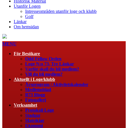
Historisk Material
Utanför Logen
Intresseområden utanför loge och klubb
Golf
Länkar
Om hemsidan
MENU
För Besökare
Odd Fellow Orden
Loge N:o 73, Tre Länkar
Varför skall du bli medlem?
Vill du bli medlem?
Aktuellt i Loge/klubb
Årsprogram / Aktivitetskalender
Medlemsblad
B73 Blogg
Fotogalleri
Verksamhet
Protokoll Loge
Stadgar
Matriklar
Ekonomi