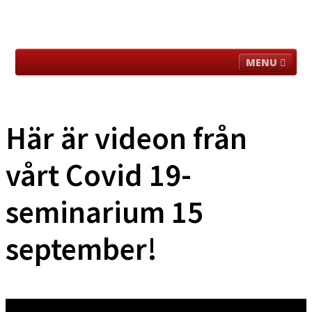
MENU
För Besökare
Aktuellt i Loge/klubb
Verksamhet
Historisk Material
Utanför Logen
Länkar
Här är videon från
Om hemsidan
vårt Covid 19-
seminarium 15
september!