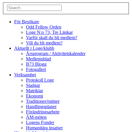
För Besökare
Odd Fellow Orden
Loge N:o 73, Tre Länkar
Varför skall du bli medlem?
Vill du bli medlem?
Aktuellt i Loge/klubb
Årsprogram / Aktivitetskalender
Medlemsblad
B73 Blogg
Fotogalleri
Verksamhet
Protokoll Loge
Stadgar
Matriklar
Ekonomi
Traditioner/rutiner
Handlingsplaner
Förändringsarbete
ÄM-möten
Logens Fonder
Humanitära insatser