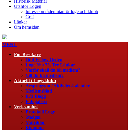
Historisk Material
Utanför Logen
Intresseområden utanför loge och klubb
Golf
Länkar
Om hemsidan
MENU
För Besökare
Odd Fellow Orden
Loge N:o 73, Tre Länkar
Varför skall du bli medlem?
Vill du bli medlem?
Aktuellt i Loge/klubb
Årsprogram / Aktivitetskalender
Medlemsblad
B73 Blogg
Fotogalleri
Verksamhet
Protokoll Loge
Stadgar
Matriklar
Ekonomi