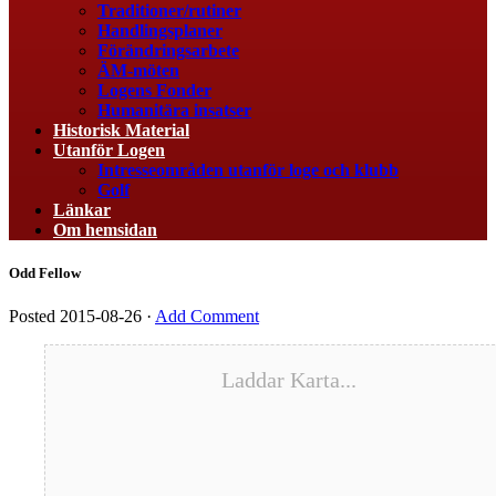
Traditioner/rutiner
Handlingsplaner
Förändringsarbete
ÄM-möten
Logens Fonder
Humanitära insatser
Historisk Material
Utanför Logen
Intresseområden utanför loge och klubb
Golf
Länkar
Om hemsidan
Odd Fellow
Posted
2015-08-26
·
Add Comment
Laddar Karta...