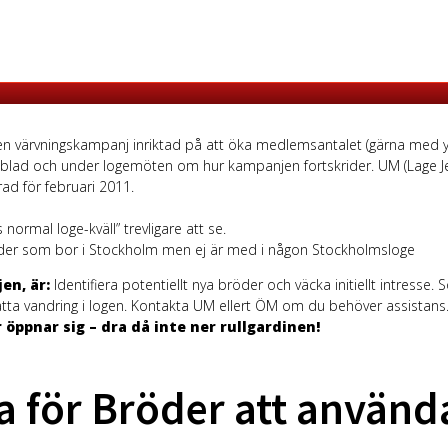
n värvningskampanj inriktad på att öka medlemsantalet (gärna med
lad och under logemöten om hur kampanjen fortskrider. UM (Lage Je
ad för februari 2011.
 normal loge-kväll” trevligare att se.
bröder som bor i Stockholm men ej är med i någon Stockholmsloge
en, är:
Identifiera potentiellt nya bröder och väcka initiellt intres
tta vandring i logen. Kontakta UM ellert ÖM om du behöver assistans
öppnar sig – dra då inte ner rullgardinen!
a för Bröder att använd