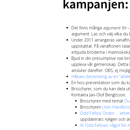
kampanjen:
Handlingsplaner
Förändringsarbete
ÄM-möten
Logens Fonder
Humanitära insatser
Det finns många
argument för
–
Historisk Material
argument. Läs och välj vilka du
Utanför Logen
Under 2011 arrangeras vänaftna
Intresseområden utanför loge och klubb
uppskattat. På vänaftonen tala
Golf
erbjuda bröderna i människokär
Länkar
Bjud in din presumptive nye bro
Om hemsidan
uppleva vår gemenskap. Detta 
ansluter därefter. OBS, ej möjli
Håkans beskrivning av en ”alldel
En hiss-presentation som du ka
Broschyrer, som du kan dela u
Kontakta Jan-Olof Bengtsson.
Broschyren med temat
Du
Broschyren
Liten Handboo
Odd Fellow Orden … arbet
uppdaterats nyligen och är
Är Odd Fellows något för 