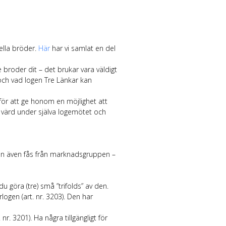
ella bröder.
Här
har vi samlat en del
roder dit – det brukar vara väldigt
och vad logen Tre Länkar kan
 för att ge honom en möjlighet att
värd under själva logemötet och
an även fås från marknadsgruppen –
u göra (tre) små ”trifolds” av den.
ogen (art. nr. 3203). Den har
r. 3201). Ha några tillgängligt för