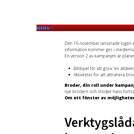
MENU
För Besökare
Odd Fellow Orden
Den 16 november lanserade logen e
Loge N:o 73, Tre Länkar
information kommer ges i medlemsb
Varför skall du bli medlem?
En version 2 av kampanjen är planer
Vill du bli medlem?
Aktuellt i Loge/klubb
Bildspel för att göra ”en alldeles
Årsprogram / Aktivitetskalender
Aktiviteter för att attrahera 
Medlemsblad
B73 Blogg
Broder, din roll under kampanj
Fotogalleri
nye brodern och stödjer hans fortsa
Verksamhet
Om ett fönster av möjligheter 
Protokoll Loge
Stadgar
Matriklar
Verktygslåd
Ekonomi
Traditioner/rutiner