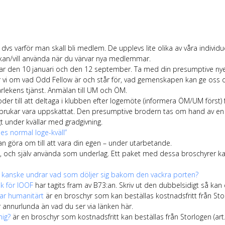
 dvs varför man skall bli medlem. De upplevs lite olika av våra individu
 kan/vill använda när du värvar nya medlemmar.
r den 10 januari och den 12 september. Ta med din presumptive nye b
r vi om vad Odd Fellow är och står för, vad gemenskapen kan ge oss 
lekens tjänst. Anmälan till UM och ÖM.
der till att deltaga i klubben efter logemöte (informera ÖM/UM först)
brukar vara uppskattat. Den presumptive brodern tas om hand av en 
gt under kvällar med gradgivning.
es normal loge-kväll”
n göra om till att vara din egen – under utarbetande.
t, och själv använda som underlag. Ett paket med dessa broschyrer k
 kanske undrar vad som döljer sig bakom den vackra porten?
k för IOOF
har tagits fram av B73:an. Skriv ut den dubbelsidigt så kan d
ar humanitärt
är en broschyr som kan beställas kostnadsfritt från Storl
 annurlunda än vad du ser via länken här.
mig?
är en broschyr som kostnadsfritt kan beställas från Storlogen (art. n