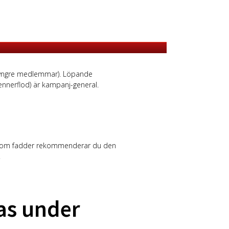
 yngre medlemmar). Löpande
nnerflod) är kampanj-general.
se. Som fadder rekommenderar du den
.
as under