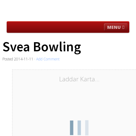
MENU
För Besökare
Aktuellt i Loge/klubb
Verksamhet
Svea Bowling
Historisk Material
Utanför Logen
Länkar
Posted
2014-11-11
·
Add Comment
Om hemsidan
Laddar Karta...