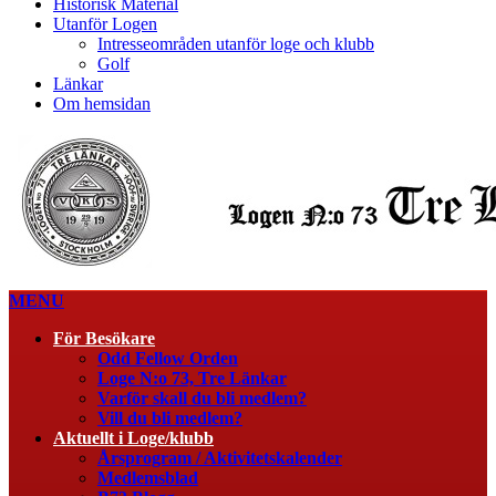
Historisk Material
Utanför Logen
Intresseområden utanför loge och klubb
Golf
Länkar
Om hemsidan
MENU
För Besökare
Odd Fellow Orden
Loge N:o 73, Tre Länkar
Varför skall du bli medlem?
Vill du bli medlem?
Aktuellt i Loge/klubb
Årsprogram / Aktivitetskalender
Medlemsblad