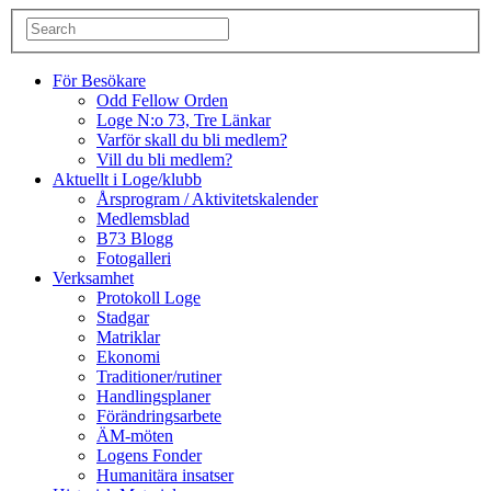
För Besökare
Odd Fellow Orden
Loge N:o 73, Tre Länkar
Varför skall du bli medlem?
Vill du bli medlem?
Aktuellt i Loge/klubb
Årsprogram / Aktivitetskalender
Medlemsblad
B73 Blogg
Fotogalleri
Verksamhet
Protokoll Loge
Stadgar
Matriklar
Ekonomi
Traditioner/rutiner
Handlingsplaner
Förändringsarbete
ÄM-möten
Logens Fonder
Humanitära insatser