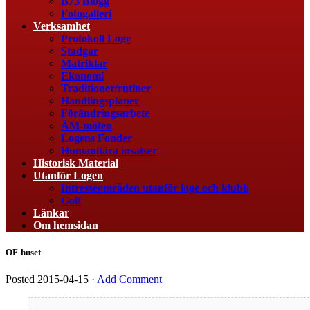
B73 Blogg
Fotogalleri
Verksamhet
Protokoll Loge
Stadgar
Matriklar
Ekonomi
Traditioner/rutiner
Handlingsplaner
Förändringsarbete
ÄM-möten
Logens Fonder
Humanitära insatser
Historisk Material
Utanför Logen
Intresseområden utanför loge och klubb
Golf
Länkar
Om hemsidan
OF-huset
Posted
2015-04-15
·
Add Comment