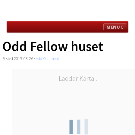
MENU
För Besökare
Aktuellt i Loge/klubb
Verksamhet
Odd Fellow huset
Historisk Material
Utanför Logen
Länkar
Posted
2015-08-26
·
Add Comment
Om hemsidan
Laddar Karta...