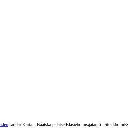
onden
Laddar Karta... Bååtska palatsetBlasieholmsgatan 6 - Stockholm