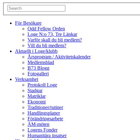
För Besökare
Odd Fellow Orden
Loge N:o 73, Tre Länkar
Varför skall du bli medlem?
Vill du bli medlem?
Aktuellt i Loge/klubb
Årsprogram / Aktivitetskalender
Medlemsblad
B73 Blogg
Fotogalleri
Verksamhet
Protokoll Loge
Stadgar
Matriklar
Ekonomi
Traditioner/rutiner
Handlingsplaner
Förändringsarbete
ÄM-möten
Logens Fonder
Humanitära insatser