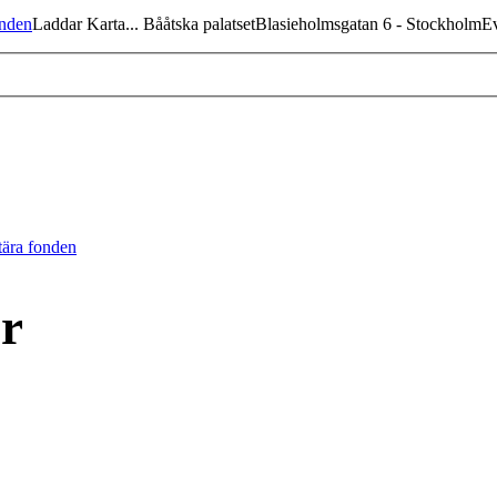
onden
Laddar Karta... Bååtska palatsetBlasieholmsgatan 6 - Stockholm
tära fonden
r