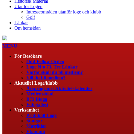
Historisk Material
Utanför Logen
Intresseområden utanför loge och klubb
Golf
Länkar
Om hemsidan
MENU
För Besökare
Odd Fellow Orden
Loge N:o 73, Tre Länkar
Varför skall du bli medlem?
Vill du bli medlem?
Aktuellt i Loge/klubb
Årsprogram / Aktivitetskalender
Medlemsblad
B73 Blogg
Fotogalleri
Verksamhet
Protokoll Loge
Stadgar
Matriklar
Ekonomi