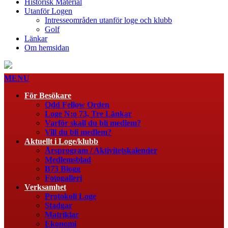
Historisk Material
Utanför Logen
Intresseområden utanför loge och klubb
Golf
Länkar
Om hemsidan
MENU
För Besökare
Odd Fellow Orden
Loge N:o 73, Tre Länkar
Varför skall du bli medlem?
Vill du bli medlem?
Aktuellt i Loge/klubb
Årsprogram / Aktivitetskalender
Medlemsblad
B73 Blogg
Fotogalleri
Verksamhet
Protokoll Loge
Stadgar
Matriklar
Ekonomi