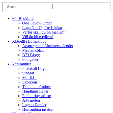
För Besökare
Odd Fellow Orden
Loge N:o 73, Tre Länkar
Varför skall du bli medlem?
Vill du bli medlem?
Aktuellt i Loge/klubb
Årsprogram / Aktivitetskalender
Medlemsblad
B73 Blogg
Fotogalleri
Verksamhet
Protokoll Loge
Stadgar
Matriklar
Ekonomi
Traditioner/rutiner
Handlingsplaner
Förändringsarbete
ÄM-möten
Logens Fonder
Humanitära insatser