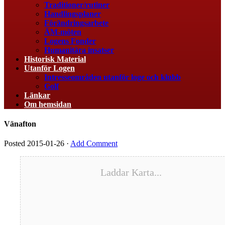
Traditioner/rutiner
Handlingsplaner
Förändringsarbete
ÄM-möten
Logens Fonder
Humanitära insatser
Historisk Material
Utanför Logen
Intresseområden utanför loge och klubb
Golf
Länkar
Om hemsidan
Vänafton
Posted
2015-01-26
·
Add Comment
Laddar Karta...