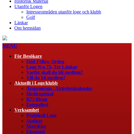
Historisk Material
Utanför Logen
Intresseområden utanför loge och klubb
Golf
Länkar
Om hemsidan
MENU
För Besökare
Odd Fellow Orden
Loge N:o 73, Tre Länkar
Varför skall du bli medlem?
Vill du bli medlem?
Aktuellt i Loge/klubb
Årsprogram / Aktivitetskalender
Medlemsblad
B73 Blogg
Fotogalleri
Verksamhet
Protokoll Loge
Stadgar
Matriklar
Ekonomi