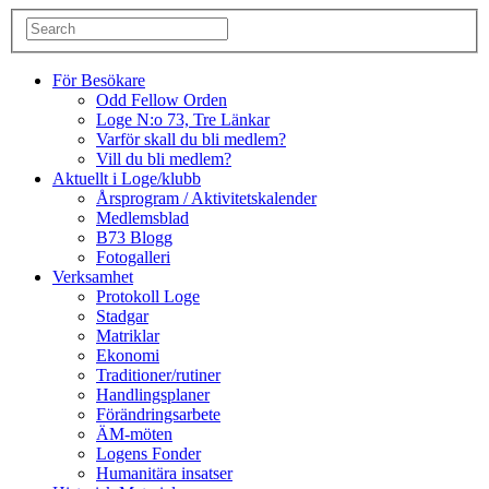
För Besökare
Odd Fellow Orden
Loge N:o 73, Tre Länkar
Varför skall du bli medlem?
Vill du bli medlem?
Aktuellt i Loge/klubb
Årsprogram / Aktivitetskalender
Medlemsblad
B73 Blogg
Fotogalleri
Verksamhet
Protokoll Loge
Stadgar
Matriklar
Ekonomi
Traditioner/rutiner
Handlingsplaner
Förändringsarbete
ÄM-möten
Logens Fonder
Humanitära insatser