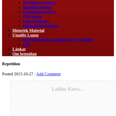
Traditioner/rutiner
Handlingsplaner
Förändringsarbete
ÄM-möten
Logens Fonder
Humanitära insatser
Historisk Material
Utanför Logen
Intresseområden utanför loge och klubb
Golf
Länkar
Om hemsidan
Repetition
Posted
2015-10-27
·
Add Comment
Laddar Karta...