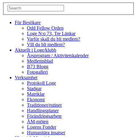
För Besökare
Odd Fellow Orden
Loge N:o 73, Tre Länkar
Varför skall du bli medlem?
Vill du bli medlem?
Aktuellt i Loge/klubb
Årsprogram / Aktivitetskalender
Medlemsblad
B73 Blogg
Fotogalleri
Verksamhet
Protokoll Loge
Stadgar
Matriklar
Ekonomi
Traditioner/rutiner
Handlingsplaner
Förändringsarbete
ÄM-möten
Logens Fonder
Humanitära insatser