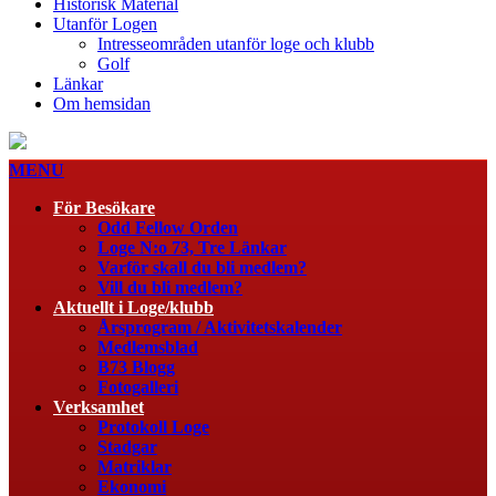
Historisk Material
Utanför Logen
Intresseområden utanför loge och klubb
Golf
Länkar
Om hemsidan
MENU
För Besökare
Odd Fellow Orden
Loge N:o 73, Tre Länkar
Varför skall du bli medlem?
Vill du bli medlem?
Aktuellt i Loge/klubb
Årsprogram / Aktivitetskalender
Medlemsblad
B73 Blogg
Fotogalleri
Verksamhet
Protokoll Loge
Stadgar
Matriklar
Ekonomi