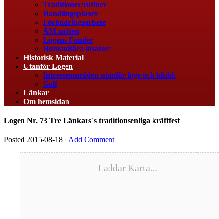
Traditioner/rutiner
Handlingsplaner
Förändringsarbete
ÄM-möten
Logens Fonder
Humanitära insatser
Historisk Material
Utanför Logen
Intresseområden utanför loge och klubb
Golf
Länkar
Om hemsidan
Logen Nr. 73 Tre Länkars´s traditionsenliga kräftfest
Posted
2015-08-18
·
Add Comment
Laddar Karta...