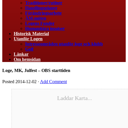
Traditioner/rutiner
Handlingsplaner
Förändringsarbete
ÄM-möten
Logens Fonder
Humanitära insatser
Historisk Material
Utanför Logen
Intresseområden utanför loge och klubb
Golf
Länkar
Om hemsidan
Loge, MK, Julfest – OBS starttiden
Posted
2014-12-02
·
Add Comment
Laddar Karta...