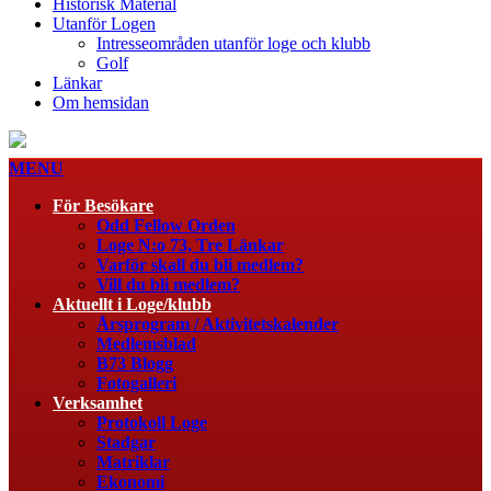
Historisk Material
Utanför Logen
Intresseområden utanför loge och klubb
Golf
Länkar
Om hemsidan
MENU
För Besökare
Odd Fellow Orden
Loge N:o 73, Tre Länkar
Varför skall du bli medlem?
Vill du bli medlem?
Aktuellt i Loge/klubb
Årsprogram / Aktivitetskalender
Medlemsblad
B73 Blogg
Fotogalleri
Verksamhet
Protokoll Loge
Stadgar
Matriklar
Ekonomi