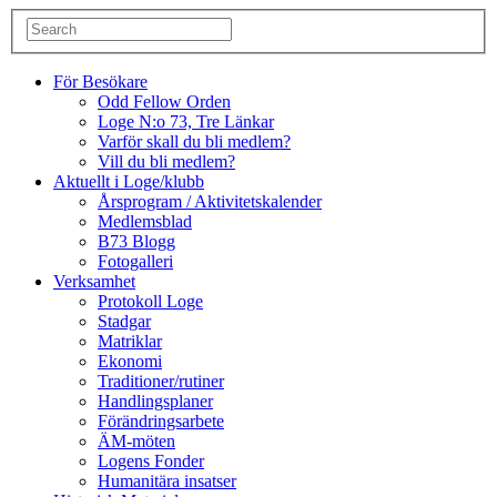
För Besökare
Odd Fellow Orden
Loge N:o 73, Tre Länkar
Varför skall du bli medlem?
Vill du bli medlem?
Aktuellt i Loge/klubb
Årsprogram / Aktivitetskalender
Medlemsblad
B73 Blogg
Fotogalleri
Verksamhet
Protokoll Loge
Stadgar
Matriklar
Ekonomi
Traditioner/rutiner
Handlingsplaner
Förändringsarbete
ÄM-möten
Logens Fonder
Humanitära insatser