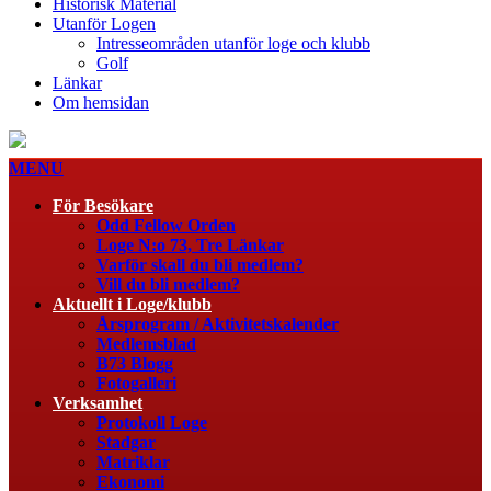
Historisk Material
Utanför Logen
Intresseområden utanför loge och klubb
Golf
Länkar
Om hemsidan
MENU
För Besökare
Odd Fellow Orden
Loge N:o 73, Tre Länkar
Varför skall du bli medlem?
Vill du bli medlem?
Aktuellt i Loge/klubb
Årsprogram / Aktivitetskalender
Medlemsblad
B73 Blogg
Fotogalleri
Verksamhet
Protokoll Loge
Stadgar
Matriklar
Ekonomi