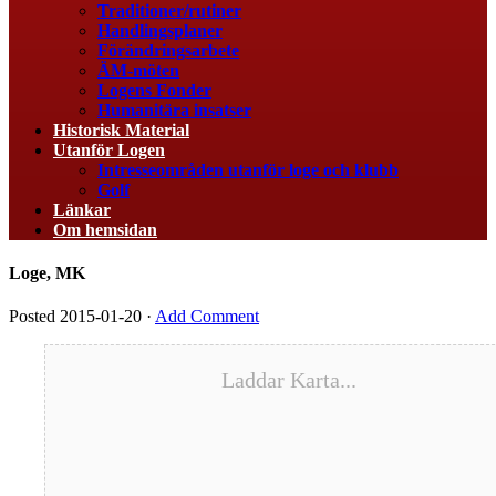
Traditioner/rutiner
Handlingsplaner
Förändringsarbete
ÄM-möten
Logens Fonder
Humanitära insatser
Historisk Material
Utanför Logen
Intresseområden utanför loge och klubb
Golf
Länkar
Om hemsidan
Loge, MK
Posted
2015-01-20
·
Add Comment
Laddar Karta...