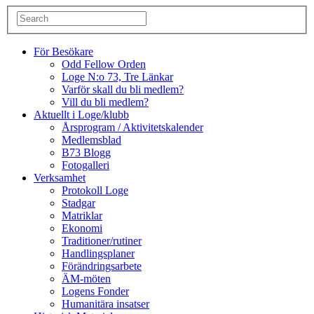
För Besökare
Odd Fellow Orden
Loge N:o 73, Tre Länkar
Varför skall du bli medlem?
Vill du bli medlem?
Aktuellt i Loge/klubb
Årsprogram / Aktivitetskalender
Medlemsblad
B73 Blogg
Fotogalleri
Verksamhet
Protokoll Loge
Stadgar
Matriklar
Ekonomi
Traditioner/rutiner
Handlingsplaner
Förändringsarbete
ÄM-möten
Logens Fonder
Humanitära insatser