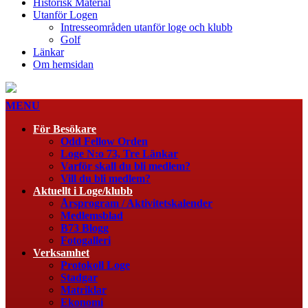
Historisk Material
Utanför Logen
Intresseområden utanför loge och klubb
Golf
Länkar
Om hemsidan
MENU
För Besökare
Odd Fellow Orden
Loge N:o 73, Tre Länkar
Varför skall du bli medlem?
Vill du bli medlem?
Aktuellt i Loge/klubb
Årsprogram / Aktivitetskalender
Medlemsblad
B73 Blogg
Fotogalleri
Verksamhet
Protokoll Loge
Stadgar
Matriklar
Ekonomi