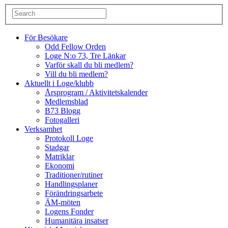
För Besökare
Odd Fellow Orden
Loge N:o 73, Tre Länkar
Varför skall du bli medlem?
Vill du bli medlem?
Aktuellt i Loge/klubb
Årsprogram / Aktivitetskalender
Medlemsblad
B73 Blogg
Fotogalleri
Verksamhet
Protokoll Loge
Stadgar
Matriklar
Ekonomi
Traditioner/rutiner
Handlingsplaner
Förändringsarbete
ÄM-möten
Logens Fonder
Humanitära insatser