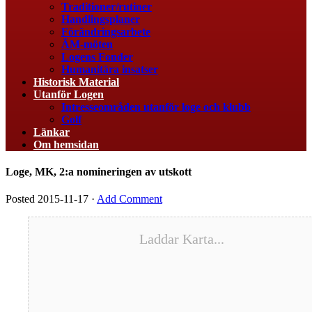
Traditioner/rutiner
Handlingsplaner
Förändringsarbete
ÄM-möten
Logens Fonder
Humanitära insatser
Historisk Material
Utanför Logen
Intresseområden utanför loge och klubb
Golf
Länkar
Om hemsidan
Loge, MK, 2:a nomineringen av utskott
Posted
2015-11-17
·
Add Comment
Laddar Karta...