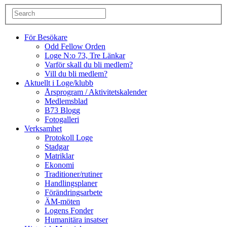
För Besökare
Odd Fellow Orden
Loge N:o 73, Tre Länkar
Varför skall du bli medlem?
Vill du bli medlem?
Aktuellt i Loge/klubb
Årsprogram / Aktivitetskalender
Medlemsblad
B73 Blogg
Fotogalleri
Verksamhet
Protokoll Loge
Stadgar
Matriklar
Ekonomi
Traditioner/rutiner
Handlingsplaner
Förändringsarbete
ÄM-möten
Logens Fonder
Humanitära insatser