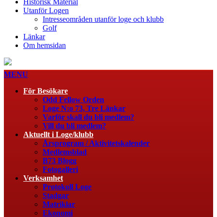
Historisk Material
Utanför Logen
Intresseområden utanför loge och klubb
Golf
Länkar
Om hemsidan
MENU
För Besökare
Odd Fellow Orden
Loge N:o 73, Tre Länkar
Varför skall du bli medlem?
Vill du bli medlem?
Aktuellt i Loge/klubb
Årsprogram / Aktivitetskalender
Medlemsblad
B73 Blogg
Fotogalleri
Verksamhet
Protokoll Loge
Stadgar
Matriklar
Ekonomi